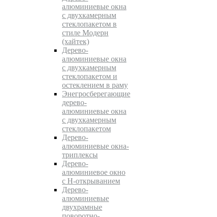
алюминиевые окна
с двухкамерным
стеклопакетом в
стиле Модерн
(хайтек)
Дерево-
алюминиевые окна
c двухкамерным
стеклопакетом и
остеклением в раму
Энегросберегающие
дерево-
алюминиевые окна
c двухкамерным
стеклопакетом
Дерево-
алюминиевые окна-
триплексы
Дерево-
алюминиевое окно
с Н-открыванием
Дерево-
алюминиевые
двухрамные
поворотно-