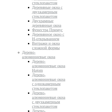
стеклопакетом
Деревяные окна с
двухкамерным
стеклопакетом
Двухрамные
деревянные окна
Фенестра Примус
Деревянное окно с
Н-открыванием
Витражи и окна
сложной формы
Дерево-
алюминиевые окна
Дерево-
алюминиевые окна
Hajom
Дерево-
алюминиевые окна
с однокамерным
стеклопакетом
Дерево-
алюминиевые окна
с двухкамерным
стеклопакетом
Дерево-