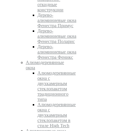
откидные
конструкции
Дерево-
алюминиевые окна
Фенестра Примус
Дерево-
алюминиевые окна
Фенестра Поларис
Дерево-
алюминиевые окна
Фенестра Феникс
Алюмодеревянные
окна
Алюмодеревянные
окна с
двухкамерным
стеклопакетом
традиционного
типа
Алюмодеревянные
окна с
двухкамерным
стеклопакетом в
стиле High Tech
Алюминиевые окна