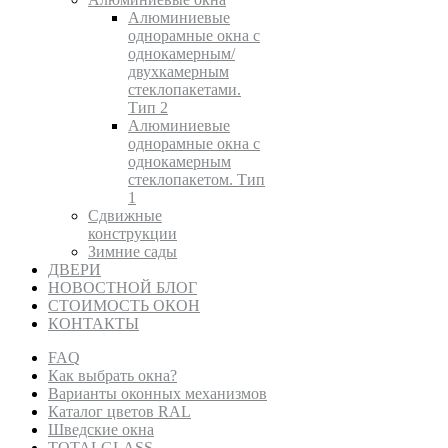
Алюминиевые
однорамные окна с
однокамерным/
двухкамерным
стеклопакетами.
Тип 2
Алюминиевые
однорамные окна с
однокамерным
стеклопакетом. Тип
1
Сдвижные
конструкции
Зимние сады
ДВЕРИ
НОВОСТНОЙ БЛОГ
СТОИМОСТЬ ОКОН
КОНТАКТЫ
FAQ
Как выбрать окна?
Варианты оконных механизмов
Каталог цветов RAL
Шведские окна
TOTALGLASS